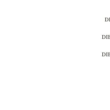
D
DI
DI