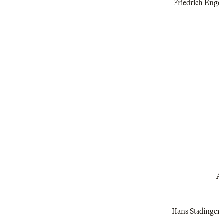
Friedrich Engel
A
Hans Stadinger