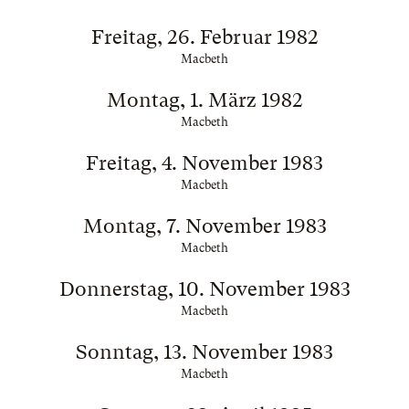
Freitag, 26. Februar 1982
Macbeth
Montag, 1. März 1982
Macbeth
Freitag, 4. November 1983
Macbeth
Montag, 7. November 1983
Macbeth
Donnerstag, 10. November 1983
Macbeth
Sonntag, 13. November 1983
Macbeth