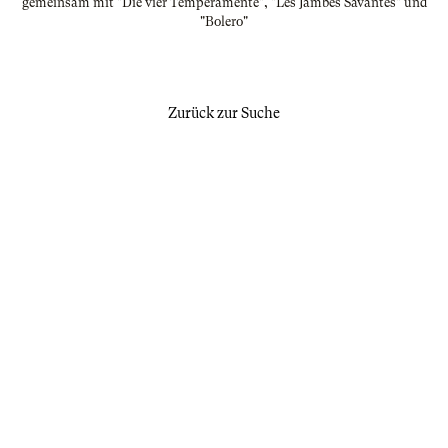
gemeinsam mit "Die vier Temperamente", "Les Jambes Savantes" und
"Bolero"
Zurück zur Suche