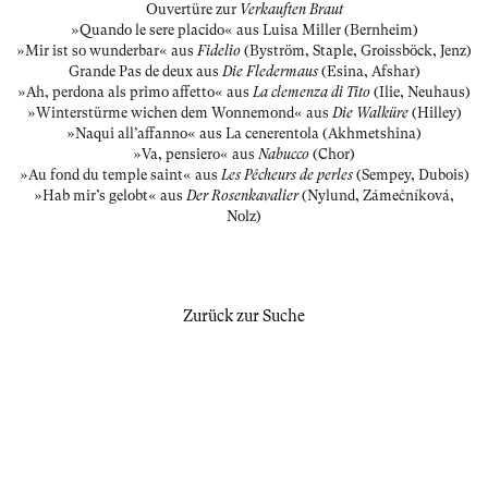
Ouvertüre zur
Verkauften Braut
»Quando le sere placido« aus Luisa Miller (Bernheim)
»Mir ist so wunderbar« aus
Fidelio
(Byström, Staple, Groissböck, Jenz)
Grande Pas de deux aus
Die Fledermaus
(Esina, Afshar)
»Ah, perdona als primo affetto« aus
La clemenza di Tito
(Ilie, Neuhaus)
»Winterstürme wichen dem Wonnemond« aus
Die Walküre
(Hilley)
»Naqui all’affanno« aus La cenerentola (Akhmetshina)
»Va, pensiero« aus
Nabucco
(Chor)
»Au fond du temple saint« aus
Les Pêcheurs de perles
(Sempey, Dubois)
»Hab mir’s gelobt« aus
Der Rosenkavalier
(Nylund, Zámečníková,
Nolz)
Zurück zur Suche