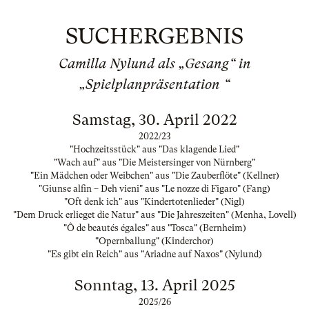
SUCHERGEBNIS
Camilla Nylund als „Gesang“ in
„Spielplanpräsentation “
Samstag, 30. April 2022
2022/23
"Hochzeitsstück" aus "Das klagende Lied"
"Wach auf" aus "Die Meistersinger von Nürnberg"
"Ein Mädchen oder Weibchen" aus "Die Zauberflöte" (Kellner)
"Giunse alfin – Deh vieni" aus "Le nozze di Figaro" (Fang)
"Oft denk ich" aus "Kindertotenlieder" (Nigl)
"Dem Druck erlieget die Natur" aus "Die Jahreszeiten" (Menha, Lovell)
"Ô de beautés égales" aus "Tosca" (Bernheim)
"Opernballung" (Kinderchor)
"Es gibt ein Reich" aus "Ariadne auf Naxos" (Nylund)
Sonntag, 13. April 2025
2025/26