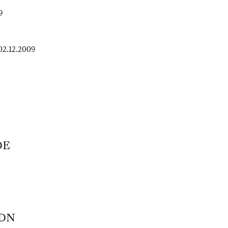
9
02.12.2009
DE
YDN