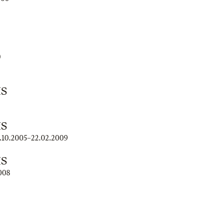
)
IS
IS
.10.2005
–
22.02.2009
IS
008