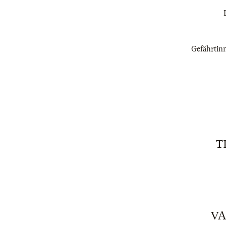
Gefährtinn
T
VA