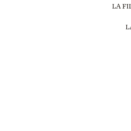
LA F
L