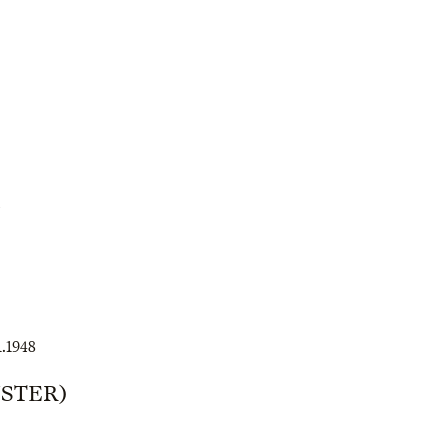
2
1.1948
STER)