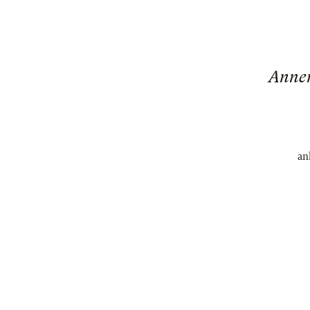
Annem
an