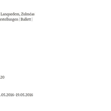
n Lanquedem, Zulméas
ellungen | Ballett |
020
.05.2016
–
19.05.2016