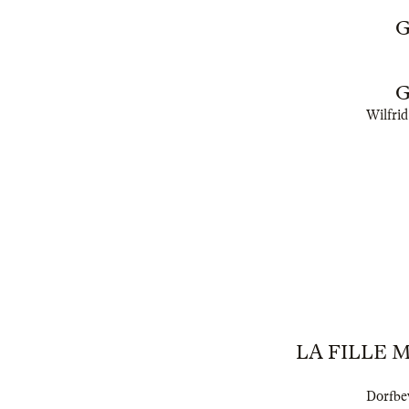
G
G
Wilfrid
LA FILLE 
Dorfbew