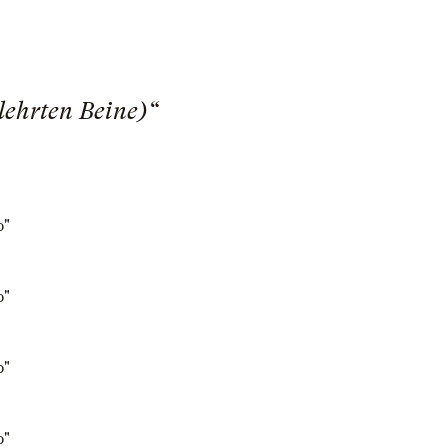
lehrten Beine)“
o"
o"
o"
o"