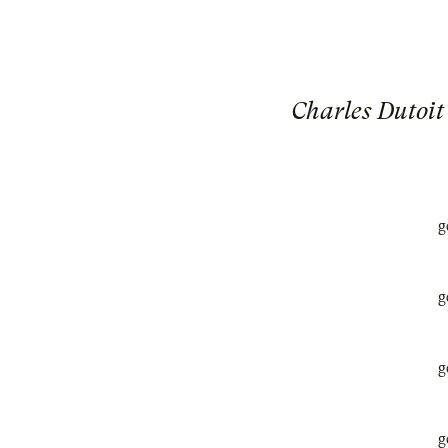
Charles Dutoit
g
g
g
g