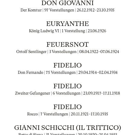
DON GIOVANNI
Der Komtur | 97 Vorstellungen |
26.12.1912
–
23.10.1935
EURYANTHE
König Ludwig VI | 1 Vorstellung |
23.06.1926
FEUERSNOT
Ortolf Sentlinger | 3 Vorstellungen |
08.04.1922
–
07.06.1924
FIDELIO
Don Fernando | 75 Vorstellungen |
29.04.1914
–
02.04.1934
FIDELIO
Zweiter Gefangener | 6 Vorstellungen |
23.09.1917
–
17.11.1918
FIDELIO
Rocco | 7 Vorstellungen |
20.11.1921
–
17.10.1935
GIANNI SCHICCHI (IL TRITTICO)
Betto di Signa | 31 Vorstellungen |
20.10.1920
–
25.04.1933