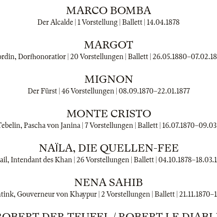
MARCO BOMBA
Der Alcalde | 1 Vorstellung | Ballett |
14.04.1878
MARGOT
rdin, Dorfhonoratior | 20 Vorstellungen | Ballett |
26.05.1880
–
07.02.1
MIGNON
Der Fürst | 46 Vorstellungen |
08.09.1870
–
22.01.1877
MONTE CRISTO
Tebelin, Pascha von Janina | 7 Vorstellungen | Ballett |
16.07.1870
–
09.03
NAΪLA, DIE QUELLEN-FEE
ail, Intendant des Khan | 26 Vorstellungen | Ballett |
04.10.1878
–
18.03.
NENA SAHIB
ink, Gouverneur von Khaypur | 2 Vorstellungen | Ballett |
21.11.1870
–
1
ROBERT DER TEUFEL / ROBERT LE DIABL