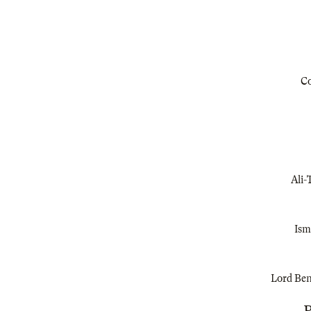
Co
Ali-
Ism
Lord Bent