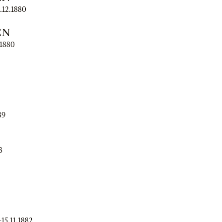
.12.1880
EN
.1880
89
8
–
15.11.1882