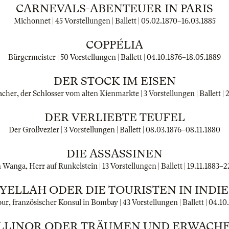
CARNEVALS-ABENTEUER IN PARIS
Michonnet | 45 Vorstellungen | Ballett |
05.02.1870
–
16.03.1885
COPPÉLIA
Bürgermeister | 50 Vorstellungen | Ballett |
04.10.1876
–
18.05.1889
DER STOCK IM EISEN
her, der Schlosser vom alten Kienmarkte | 3 Vorstellungen | Ballett |
2
DER VERLIEBTE TEUFEL
Der Großvezier | 3 Vorstellungen | Ballett |
08.03.1876
–
08.11.1880
DIE ASSASSINEN
 Wanga, Herr auf Runkelstein | 13 Vorstellungen | Ballett |
19.11.1883
–
2
YELLAH ODER DIE TOURISTEN IN INDI
, französischer Konsul in Bombay | 43 Vorstellungen | Ballett |
04.10
LLINOR ODER TRÄUMEN UND ERWACH