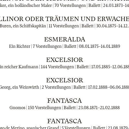
er, ein holländischer Maler | 70 Vorstellungen | Ballett |
24.03.1873
–
14
LLINOR ODER TRÄUMEN UND ERWACH
Buren, ein Schiffskapitän | 11 Vorstellungen | Ballett |
30.04.1875
–
14.12
ESMERALDA
Ein Richter | 7 Vorstellungen | Ballett |
08.01.1875
–
14.01.1889
EXCELSIOR
in reicher Kaufmann | 144 Vorstellungen | Ballett |
17.05.1885
–
12.06.18
EXCELSIOR
Georg, ein Weinwirth | 2 Vorstellungen | Ballett |
17.02.1888
–
06.06.188
FANTASCA
Gnomos | 150 Vorstellungen | Ballett |
23.08.1871
–
21.02.1888
FANTASCA
o de Merino, spanischer Grand | 5 Vorstellungen | Ballett |
23.08.1879