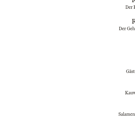
Der K
Der Gehe
Gäst
Kauwa
Salamene