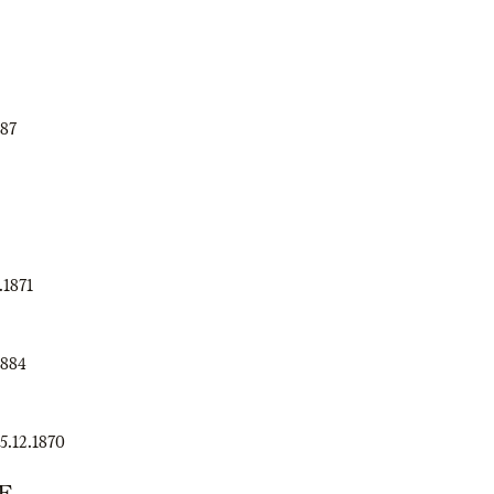
887
.1871
1884
5.12.1870
E