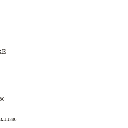
RE
880
3.11.1880