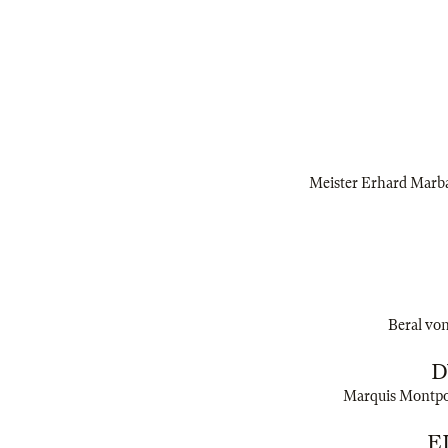
Meister Erhard Marbac
Beral von
D
Marquis Montpour
E