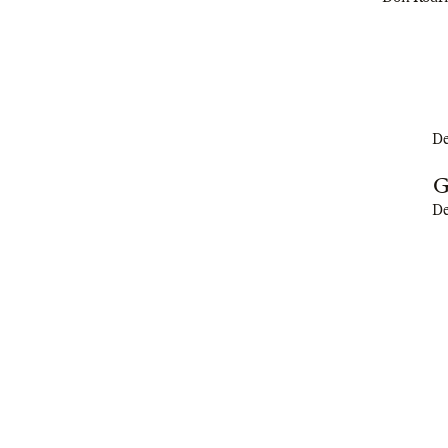
De
G
De