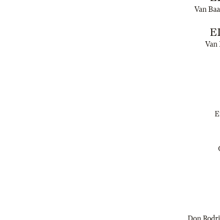
Van Baak
E
Van 
E
Don Rodrig