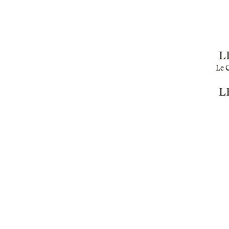
L
Le C
L