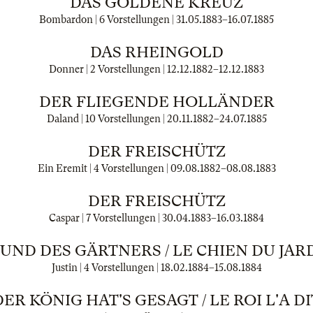
DAS GOLDENE KREUZ
Bombardon | 6 Vorstellungen |
31.05.1883
–
16.07.1885
DAS RHEINGOLD
Donner | 2 Vorstellungen |
12.12.1882
–
12.12.1883
DER FLIEGENDE HOLLÄNDER
Daland | 10 Vorstellungen |
20.11.1882
–
24.07.1885
DER FREISCHÜTZ
Ein Eremit | 4 Vorstellungen |
09.08.1882
–
08.08.1883
DER FREISCHÜTZ
Caspar | 7 Vorstellungen |
30.04.1883
–
16.03.1884
UND DES GÄRTNERS / LE CHIEN DU JAR
Justin | 4 Vorstellungen |
18.02.1884
–
15.08.1884
DER KÖNIG HAT'S GESAGT / LE ROI L'A DI