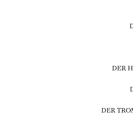
DER H
DER TROM