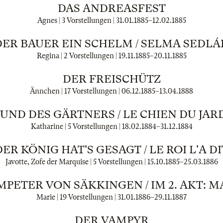
DAS ANDREASFEST
Agnes | 3 Vorstellungen |
31.01.1885
–
12.02.1885
DER BAUER EIN SCHELM / SELMA SEDLÁ
Regina | 2 Vorstellungen |
19.11.1885
–
20.11.1885
DER FREISCHÜTZ
Ännchen | 17 Vorstellungen |
06.12.1885
–
13.04.1888
UND DES GÄRTNERS / LE CHIEN DU JAR
Katharine | 5 Vorstellungen |
18.02.1884
–
31.12.1884
DER KÖNIG HAT'S GESAGT / LE ROI L'A DI
Javotte, Zofe der Marquise | 5 Vorstellungen |
15.10.1885
–
25.03.1886
PETER VON SÄKKINGEN / IM 2. AKT: M
Marie | 19 Vorstellungen |
31.01.1886
–
29.11.1887
DER VAMPYR