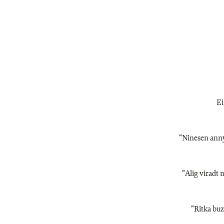
Ei
"Ninesen annyi
"Alig viradt 
"Ritka buza