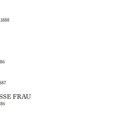
.1888
886
887
SE FRAU
886