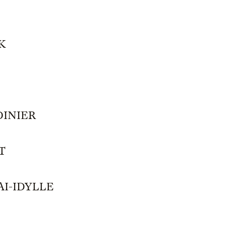
K
DINIER
T
AI-IDYLLE