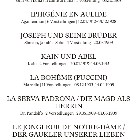
Graf von Luna / Il conte di Luna | 1 Vorstellung |
05.10.1903
IPHIGÉNIE EN AULIDE
Agamemnon | 6 Vorstellungen |
12.01.1912
–
15.12.1928
JOSEPH UND SEINE BRÜDER
Simeon, Jakob´s Sohn | 1 Vorstellung |
20.03.1909
KAIN UND ABEL
Kain | 2 Vorstellungen |
20.01.1915
–
14.06.1915
LA BOHÈME (PUCCINI)
Marcello | 11 Vorstellungen |
08.12.1903
–
14.04.1909
LA SERVA PADRONA / DIE MAGD ALS
HERRIN
Dr. Pandolfo | 2 Vorstellungen |
29.05.1909
–
03.06.1909
LE JONGLEUR DE NOTRE-DAME /
DER GAUKLER UNSERER LIEBEN