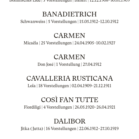
Böhmisches Lied | 5 Vorstellungen | Ballett |
12.12.1908
–
30.01.1909
BANADIETRICH
Schwanweiss | 5 Vorstellungen |
15.05.1912
–
12.10.1912
CARMEN
Micaëla | 25 Vorstellungen |
24.04.1905
–
10.02.1927
CARMEN
Don José | 1 Vorstellung |
27.04.1912
CAVALLERIA RUSTICANA
Lola | 18 Vorstellungen |
02.04.1909
–
21.12.1911
COSÌ FAN TUTTE
Fiordiligi | 4 Vorstellungen |
26.05.1920
–
26.04.1921
DALIBOR
Jitka (Jutta) | 16 Vorstellungen |
22.06.1912
–
27.10.1919