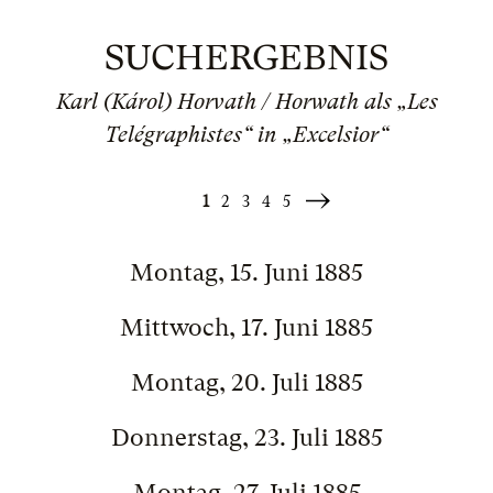
SUCHERGEBNIS
Karl (Károl) Horvath / Horwath als „Les
Telégraphistes“ in „Excelsior“
1
2
3
4
5
Weiter
»
Montag, 15. Juni 1885
Mittwoch, 17. Juni 1885
Montag, 20. Juli 1885
Donnerstag, 23. Juli 1885
Montag, 27. Juli 1885