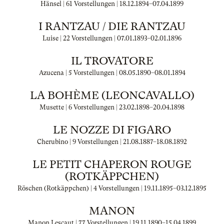
Hänsel | 61 Vorstellungen |
18.12.1894
–
07.04.1899
I RANTZAU / DIE RANTZAU
Luise | 22 Vorstellungen |
07.01.1893
–
02.01.1896
IL TROVATORE
Azucena | 5 Vorstellungen |
08.05.1890
–
08.01.1894
LA BOHÈME (LEONCAVALLO)
Musette | 6 Vorstellungen |
23.02.1898
–
20.04.1898
LE NOZZE DI FIGARO
Cherubino | 9 Vorstellungen |
21.08.1887
–
18.08.1892
LE PETIT CHAPERON ROUGE
(ROTKÄPPCHEN)
Röschen (Rotkäppchen) | 4 Vorstellungen |
19.11.1895
–
03.12.1895
MANON
Manon Lescaut | 77 Vorstellungen |
19.11.1890
–
15.04.1899