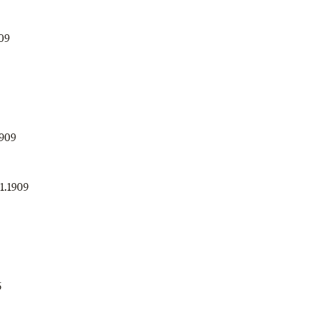
909
1909
1.1909
6