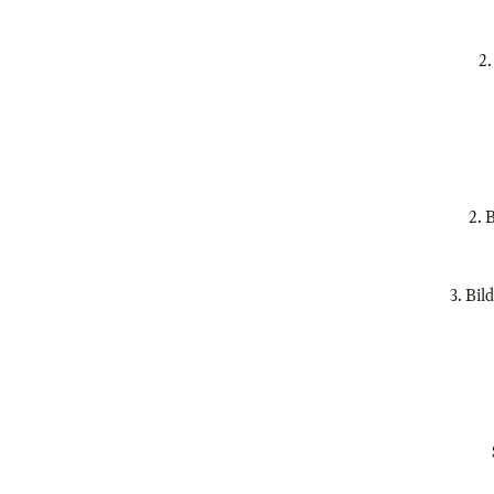
2.
2. 
3. Bil