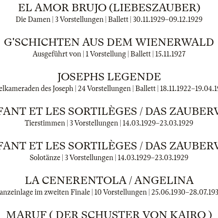
EL AMOR BRUJO (LIEBESZAUBER)
Die Damen | 3 Vorstellungen | Ballett |
30.11.1929
–
09.12.1929
G'SCHICHTEN AUS DEM WIENERWALD
Ausgeführt von | 1 Vorstellung | Ballett |
15.11.1927
JOSEPHS LEGENDE
elkameraden des Joseph | 24 Vorstellungen | Ballett |
18.11.1922
–
19.04.
FANT ET LES SORTILÈGES / DAS ZAUBE
Tierstimmen | 3 Vorstellungen |
14.03.1929
–
23.03.1929
FANT ET LES SORTILÈGES / DAS ZAUBE
Solotänze | 3 Vorstellungen |
14.03.1929
–
23.03.1929
LA CENERENTOLA / ANGELINA
anzeinlage im zweiten Finale | 10 Vorstellungen |
25.06.1930
–
28.07.19
MARUF ( DER SCHUSTER VON KAIRO )