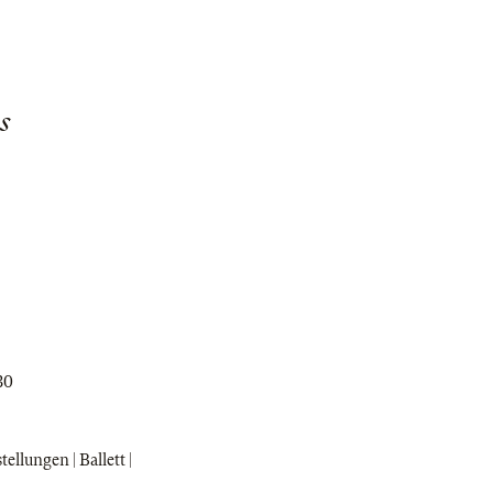
s
30
llungen | Ballett |