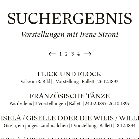
SUCHERGEBNIS
Vorstellungen mit Irene Sironi
1
2
3
4
«
Weiter
Zurück
»
FLICK UND FLOCK
Valse im 3. Bild | 1 Vorstellung | Ballett |
26.12.1892
FRANZÖSISCHE TÄNZE
Pas de deux | 3 Vorstellungen | Ballett |
24.02.1897
–
26.10.1897
ISELA / GISELLE ODER DIE WILIS / WILL
Gisela, ein junges Landmädchen | 1 Vorstellung | Ballett |
18.12.1894