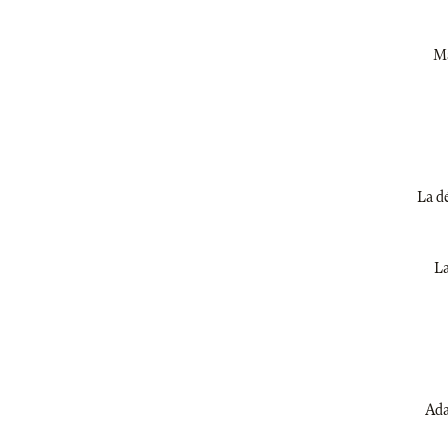
Ma
La dé
La
Ada