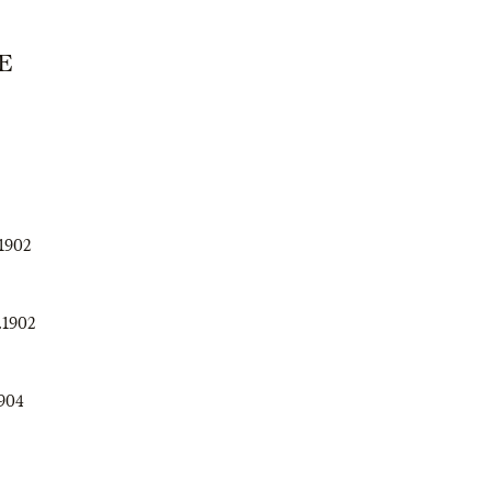
E
.1902
.1902
1904