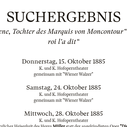
SUCHERGEBNIS
ne, Tochter des Marquis von Moncontour“ i
roi l'a dit“
Donnerstag, 15. Oktober 1885
K. und K. Hofoperntheater
gemeinsam mit "Wiener Walzer"
Samstag, 24. Oktober 1885
K. und K. Hofoperntheater
gemeinsam mit "Wiener Walzer"
Mittwoch, 28. Oktober 1885
K. und K. Hofoperntheater
zlicher Heiserkeit des Herrn
Müller
statt der angekündigten Oper
"Di