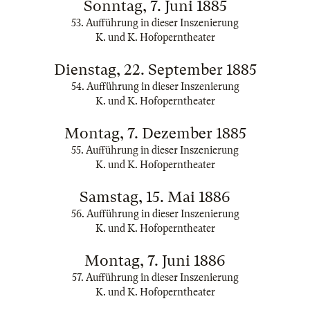
Sonntag, 7. Juni 1885
53. Aufführung in dieser Inszenierung
K. und K. Hofoperntheater
Dienstag, 22. September 1885
54. Aufführung in dieser Inszenierung
K. und K. Hofoperntheater
Montag, 7. Dezember 1885
55. Aufführung in dieser Inszenierung
K. und K. Hofoperntheater
Samstag, 15. Mai 1886
56. Aufführung in dieser Inszenierung
K. und K. Hofoperntheater
Montag, 7. Juni 1886
57. Aufführung in dieser Inszenierung
K. und K. Hofoperntheater