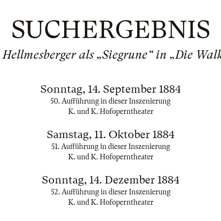
SUCHERGEBNIS
 Hellmesberger als „Siegrune“ in „Die Wal
Sonntag, 14. September 1884
50. Aufführung in dieser Inszenierung
K. und K. Hofoperntheater
Samstag, 11. Oktober 1884
51. Aufführung in dieser Inszenierung
K. und K. Hofoperntheater
Sonntag, 14. Dezember 1884
52. Aufführung in dieser Inszenierung
K. und K. Hofoperntheater