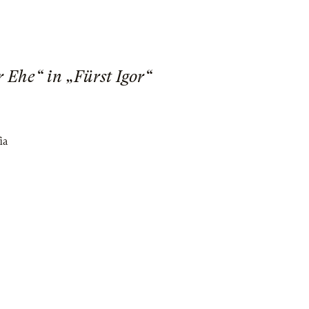
r Ehe“ in „Fürst Igor“
ia