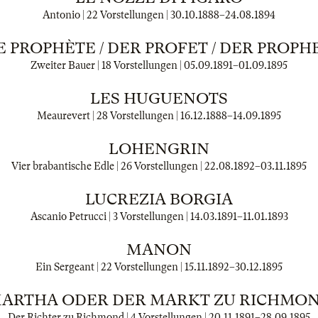
Antonio | 22 Vorstellungen |
30.10.1888
–
24.08.1894
E PROPHÈTE / DER PROFET / DER PROPH
Zweiter Bauer | 18 Vorstellungen |
05.09.1891
–
01.09.1895
LES HUGUENOTS
Meaurevert | 28 Vorstellungen |
16.12.1888
–
14.09.1895
LOHENGRIN
Vier brabantische Edle | 26 Vorstellungen |
22.08.1892
–
03.11.1895
LUCREZIA BORGIA
Ascanio Petrucci | 3 Vorstellungen |
14.03.1891
–
11.01.1893
MANON
Ein Sergeant | 22 Vorstellungen |
15.11.1892
–
30.12.1895
ARTHA ODER DER MARKT ZU RICHMO
Der Richter zu Richmond | 4 Vorstellungen |
20.11.1891
–
28.09.1895