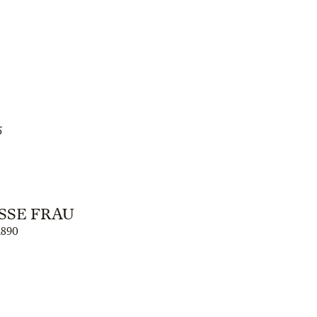
5
SE FRAU
1890