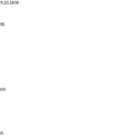
9.10.1898
898
909
16