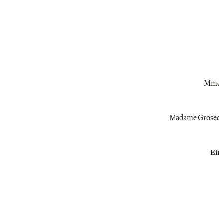
Mme.
Madame Groseceu
Ei