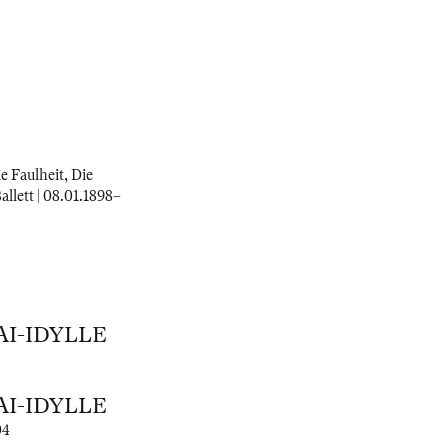
e Faulheit, Die
llett |
08.01.1898
–
AI-IDYLLE
AI-IDYLLE
04