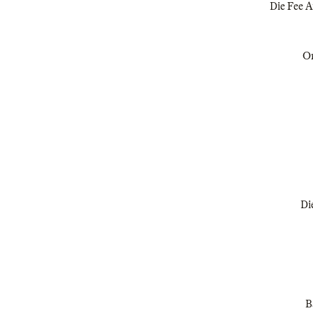
Die Fee A
Or
Di
B