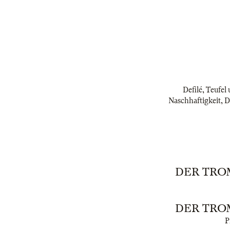
Defilé, Teufel
Naschhaftigkeit, De
DER TROM
DER TROM
P