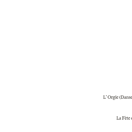
L' Orgie (Danse 
La Fète 