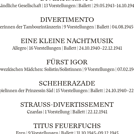
ändliche Gesellschaft | 13 Vorstellungen | Ballett |
29.05.1943
–
14.10.19
DIVERTIMENTO
erinnen der Tambourintänzerin | 9 Vorstellungen | Ballett |
04.08.1945
EINE KLEINE NACHTMUSIK
Allegro | 16 Vorstellungen | Ballett |
24.10.1940
–
22.12.1941
FÜRST IGOR
owezkischen Mädchen: Solistin/Solistinnen | 9 Vorstellungen |
07.02.19
SCHEHERAZADE
ielinnen der Prinzessin Såd | 15 Vorstellungen | Ballett |
24.10.1940
–
22
STRAUSS-DIVERTISSEMENT
Czardas | 1 Vorstellung | Ballett |
22.12.1941
TITUS FEUERFUCHS
Feen | 9 Vorstellungen | Ballett |
31.10.1945
–
09.12.1945