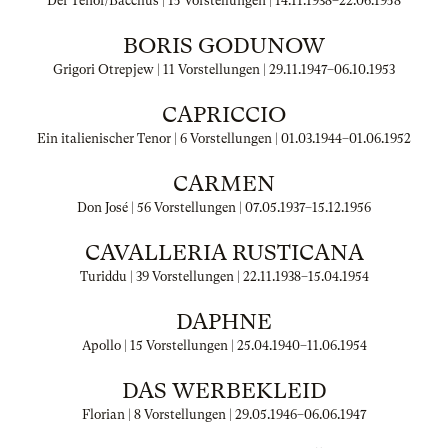
Der Tenor/Bacchus | 15 Vorstellungen |
14.11.1938
–
22.06.1958
BORIS GODUNOW
Grigori Otrepjew | 11 Vorstellungen |
29.11.1947
–
06.10.1953
CAPRICCIO
Ein italienischer Tenor | 6 Vorstellungen |
01.03.1944
–
01.06.1952
CARMEN
Don José | 56 Vorstellungen |
07.05.1937
–
15.12.1956
CAVALLERIA RUSTICANA
Turiddu | 39 Vorstellungen |
22.11.1938
–
15.04.1954
DAPHNE
Apollo | 15 Vorstellungen |
25.04.1940
–
11.06.1954
DAS WERBEKLEID
Florian | 8 Vorstellungen |
29.05.1946
–
06.06.1947