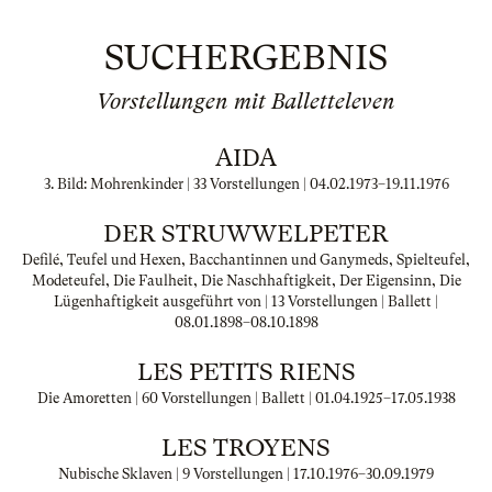
SUCHERGEBNIS
Vorstellungen mit Balletteleven
AIDA
3. Bild: Mohrenkinder | 33 Vorstellungen |
04.02.1973
–
19.11.1976
DER STRUWWELPETER
Defilé, Teufel und Hexen, Bacchantinnen und Ganymeds, Spielteufel,
Modeteufel, Die Faulheit, Die Naschhaftigkeit, Der Eigensinn, Die
Lügenhaftigkeit ausgeführt von | 13 Vorstellungen | Ballett |
08.01.1898
–
08.10.1898
LES PETITS RIENS
Die Amoretten | 60 Vorstellungen | Ballett |
01.04.1925
–
17.05.1938
LES TROYENS
Nubische Sklaven | 9 Vorstellungen |
17.10.1976
–
30.09.1979