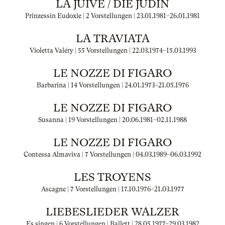
LA JUIVE / DIE JÜDIN
Prinzessin Eudoxie | 2 Vorstellungen |
23.01.1981
–
26.01.1981
LA TRAVIATA
Violetta Valéry | 55 Vorstellungen |
22.03.1974
–
15.03.1993
LE NOZZE DI FIGARO
Barbarina | 14 Vorstellungen |
24.01.1973
–
21.05.1976
LE NOZZE DI FIGARO
Susanna | 19 Vorstellungen |
20.06.1981
–
02.11.1988
LE NOZZE DI FIGARO
Contessa Almaviva | 7 Vorstellungen |
04.03.1989
–
06.03.1992
LES TROYENS
Ascagne | 7 Vorstellungen |
17.10.1976
–
21.03.1977
LIEBESLIEDER WALZER
Es singen | 6 Vorstellungen | Ballett |
28.05.1977
–
29.03.1982