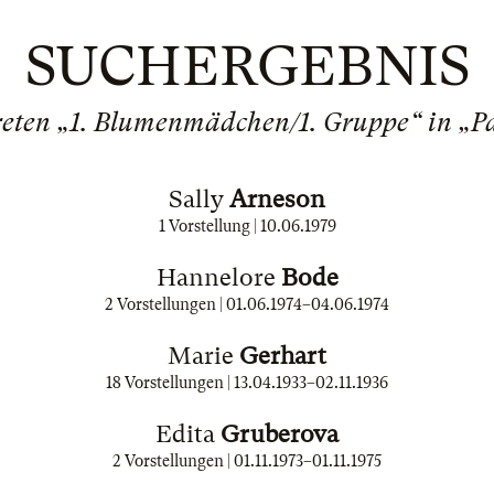
SUCHERGEBNIS
reten „1. Blumenmädchen/1. Gruppe“ in „Pa
Sally
Arneson
1 Vorstellung |
10.06.1979
Hannelore
Bode
2 Vorstellungen |
01.06.1974
–
04.06.1974
Marie
Gerhart
18 Vorstellungen |
13.04.1933
–
02.11.1936
Edita
Gruberova
2 Vorstellungen |
01.11.1973
–
01.11.1975