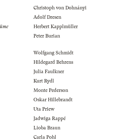
Christoph von Dohnányi
Adolf Dresen
tüme
Herbert Kapplmüller
Peter Burian
Wolfgang Schmidt
Hildegard Behrens
Julia Faulkner
Kurt Rydl
Monte Pederson
Oskar Hillebrandt
Uta Priew
Jadwiga Rappé
Lioba Braun
Carla Pohl