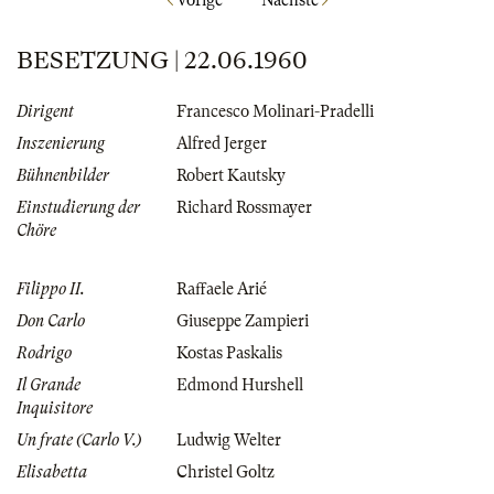
Vorige
Nächste
BESETZUNG | 22.06.1960
Dirigent
Francesco Molinari-Pradelli
Inszenierung
Alfred Jerger
Bühnenbilder
Robert Kautsky
Einstudierung der
Richard Rossmayer
Chöre
Filippo II.
Raffaele Arié
Don Carlo
Giuseppe Zampieri
Rodrigo
Kostas Paskalis
Il Grande
Edmond Hurshell
Inquisitore
Un frate (Carlo V.)
Ludwig Welter
Elisabetta
Christel Goltz