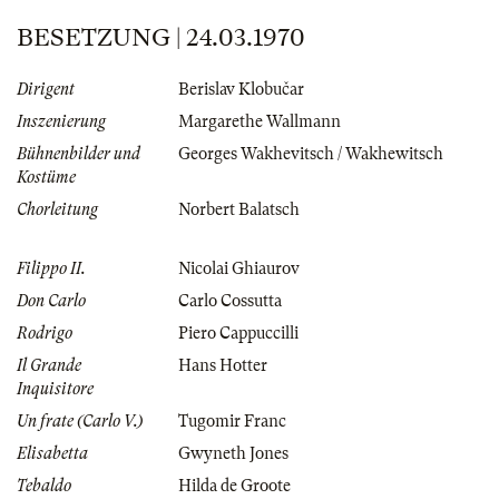
BESETZUNG | 24.03.1970
Dirigent
Berislav Klobučar
Inszenierung
Margarethe Wallmann
Bühnenbilder und
Georges Wakhevitsch / Wakhewitsch
Kostüme
Chorleitung
Norbert Balatsch
Filippo II.
Nicolai Ghiaurov
Don Carlo
Carlo Cossutta
Rodrigo
Piero Cappuccilli
Il Grande
Hans Hotter
Inquisitore
Un frate (Carlo V.)
Tugomir Franc
Elisabetta
Gwyneth Jones
Tebaldo
Hilda de Groote