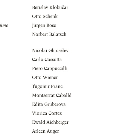
Berislav Klobučar
Otto Schenk
tüme
Jürgen Rose
Norbert Balatsch
Nicolai Ghiuselev
Carlo Cossutta
Piero Cappuccilli
Otto Wiener
Tugomir Franc
Montserrat Caballé
Edita Gruberova
Viorica Cortez
Ewald Aichberger
Arleen Auger