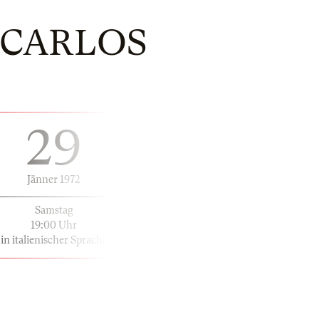
N CARLOS
29
Jänner 1972
Samstag
19:00 Uhr
in italienischer Sprache