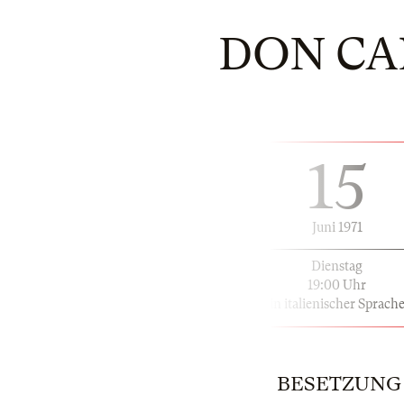
DON CAR
15
Juni 1971
Dienstag
19:00 Uhr
in italienischer Sprach
BESETZUNG | 