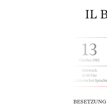
IL 
13
Oktober 1982
Mittwoch
19:30 Uhr
in italienischer Sprach
BESETZUNG | 