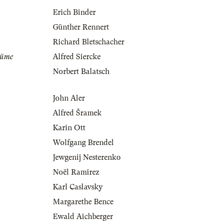
Erich Binder
Günther Rennert
Richard Bletschacher
tüme
Alfred Siercke
Norbert Balatsch
John Aler
Alfred Šramek
Karin Ott
Wolfgang Brendel
Jewgenij Nesterenko
Noël Ramirez
Karl Caslavsky
Margarethe Bence
Ewald Aichberger