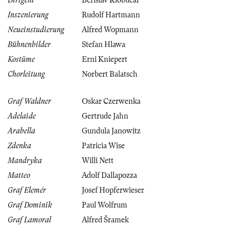
Dirigent
Berislav Klobučar
Inszenierung
Rudolf Hartmann
Neueinstudierung
Alfred Wopmann
Bühnenbilder
Stefan Hlawa
Kostüme
Erni Kniepert
Chorleitung
Norbert Balatsch
Graf Waldner
Oskar Czerwenka
Adelaide
Gertrude Jahn
Arabella
Gundula Janowitz
Zdenka
Patricia Wise
Mandryka
Willi Nett
Matteo
Adolf Dallapozza
Graf Elemér
Josef Hopferwieser
Graf Dominik
Paul Wolfrum
Graf Lamoral
Alfred Šramek