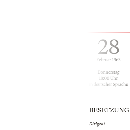
28
Februar 1963
Donnerstag
18:00 Uhr
in deutscher Sprache
BESETZUNG | 
Dirigent