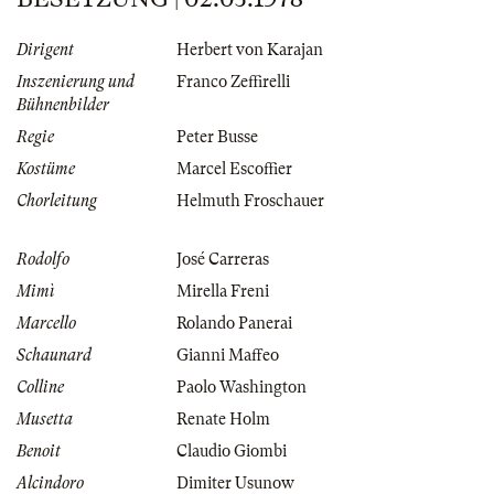
Dirigent
Herbert von Karajan
Inszenierung und
Franco Zeffirelli
Bühnenbilder
Regie
Peter Busse
Kostüme
Marcel Escoffier
Chorleitung
Helmuth Froschauer
Rodolfo
José Carreras
Mimì
Mirella Freni
Marcello
Rolando Panerai
Schaunard
Gianni Maffeo
Colline
Paolo Washington
Musetta
Renate Holm
Benoit
Claudio Giombi
Alcindoro
Dimiter Usunow