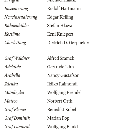
Dirigent
Michael Halász
Inszenierung
Rudolf Hartmann
Neueinstudierung
Edgar Kelling
Bühnenbilder
Stefan Hlawa
Kostüme
Erni Kniepert
Chorleitung
Dietrich D. Gerpheide
Graf Waldner
Alfred Šramek
Adelaide
Gertrude Jahn
Arabella
Nancy Gustafson
Zdenka
Ildikó Raimondi
Mandryka
Wolfgang Brendel
Matteo
Norbert Orth
Graf Elemér
Benedikt Kobel
Graf Dominik
Marian Pop
Graf Lamoral
Wolfgang Bankl