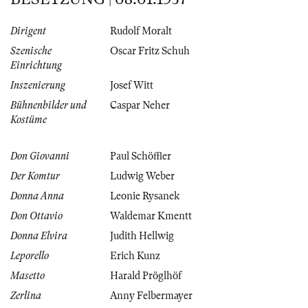
Dirigent
Rudolf Moralt
Szenische
Oscar Fritz Schuh
Einrichtung
Inszenierung
Josef Witt
Bühnenbilder und
Caspar Neher
Kostüme
Don Giovanni
Paul Schöffler
Der Komtur
Ludwig Weber
Donna Anna
Leonie Rysanek
Don Ottavio
Waldemar Kmentt
Donna Elvira
Judith Hellwig
Leporello
Erich Kunz
Masetto
Harald Pröglhöf
Zerlina
Anny Felbermayer