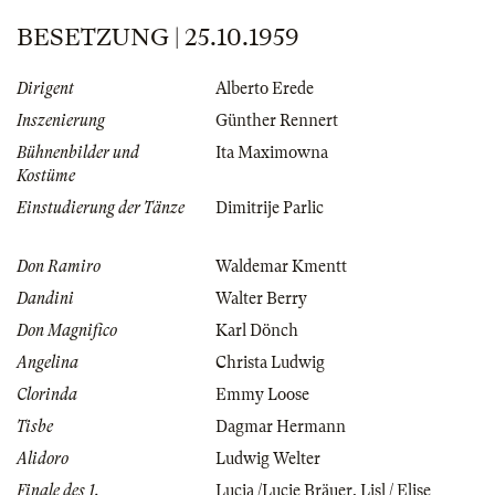
BESETZUNG | 25.10.1959
Dirigent
Alberto Erede
Inszenierung
Günther Rennert
Bühnenbilder und
Ita Maximowna
Kostüme
Einstudierung der Tänze
Dimitrije Parlic
Don Ramiro
Waldemar Kmentt
Dandini
Walter Berry
Don Magnifico
Karl Dönch
Angelina
Christa Ludwig
Clorinda
Emmy Loose
Tisbe
Dagmar Hermann
Alidoro
Ludwig Welter
Finale des 1.
Lucia /Lucie Bräuer
,
Lisl / Elise