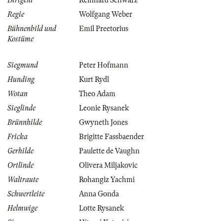
Dirigent
Reinhard Schwarz
Regie
Wolfgang Weber
Bühnenbild und
Emil Preetorius
Kostüme
Siegmund
Peter Hofmann
Hunding
Kurt Rydl
Wotan
Theo Adam
Sieglinde
Leonie Rysanek
Brünnhilde
Gwyneth Jones
Fricka
Brigitte Fassbaender
Gerhilde
Paulette de Vaughn
Ortlinde
Olivera Miljakovic
Waltraute
Rohangiz Yachmi
Schwertleite
Anna Gonda
Helmwige
Lotte Rysanek