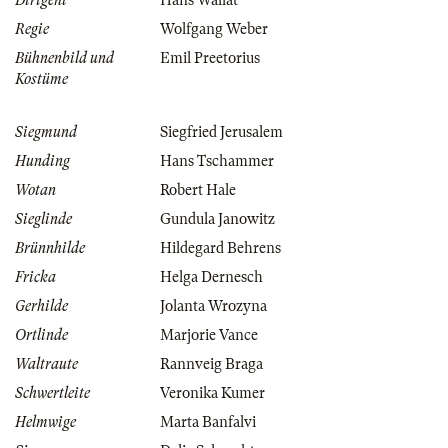
Dirigent
Hans Wallat
Regie
Wolfgang Weber
Bühnenbild und
Emil Preetorius
Kostüme
Siegmund
Siegfried Jerusalem
Hunding
Hans Tschammer
Wotan
Robert Hale
Sieglinde
Gundula Janowitz
Brünnhilde
Hildegard Behrens
Fricka
Helga Dernesch
Gerhilde
Jolanta Wrozyna
Ortlinde
Marjorie Vance
Waltraute
Rannveig Braga
Schwertleite
Veronika Kumer
Helmwige
Marta Banfalvi