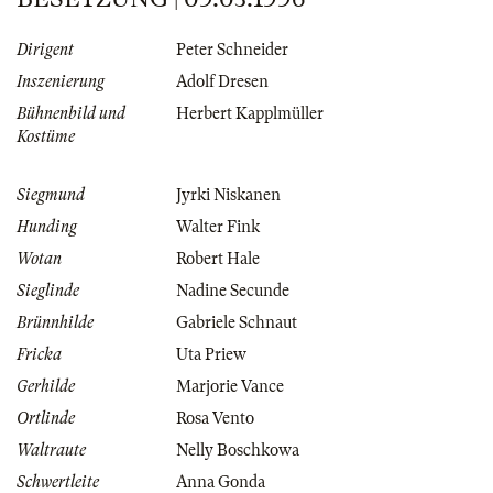
Dirigent
Peter Schneider
Inszenierung
Adolf Dresen
Bühnenbild und
Herbert Kapplmüller
Kostüme
Siegmund
Jyrki Niskanen
Hunding
Walter Fink
Wotan
Robert Hale
Sieglinde
Nadine Secunde
Brünnhilde
Gabriele Schnaut
Fricka
Uta Priew
Gerhilde
Marjorie Vance
Ortlinde
Rosa Vento
Waltraute
Nelly Boschkowa
Schwertleite
Anna Gonda