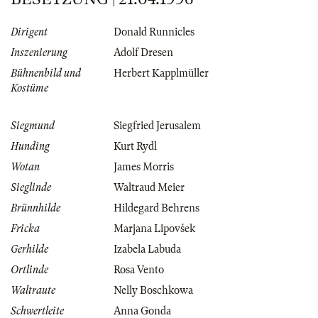
Dirigent
Donald Runnicles
Inszenierung
Adolf Dresen
Bühnenbild und
Herbert Kapplmüller
Kostüme
Siegmund
Siegfried Jerusalem
Hunding
Kurt Rydl
Wotan
James Morris
Sieglinde
Waltraud Meier
Brünnhilde
Hildegard Behrens
Fricka
Marjana Lipovšek
Gerhilde
Izabela Labuda
Ortlinde
Rosa Vento
Waltraute
Nelly Boschkowa
Schwertleite
Anna Gonda