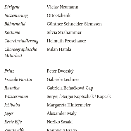
Dirigent
Václav Neumann
Inszenierung
Otto Schenk
Bühnenbild
Günther Schneider-Siemssen
Kostüme
Silvia Strahammer
Choreinstudierung
Helmuth Froschauer
Choreographische
Milan Hatala
Mitarbeit
Prinz
Peter Dvorský
Fremde Fürstin
Gabriele Lechner
Rusalka
Gabriela Beňačková-Cap
Wassermann
Sergej / Sergei Koptschak / Kopcak
Ježibaba
Margareta Hintermeier
Jäger
Alexander Maly
Erste Elfe
Noriko Sasaki
Zweite Elfe
Rannveig Braga