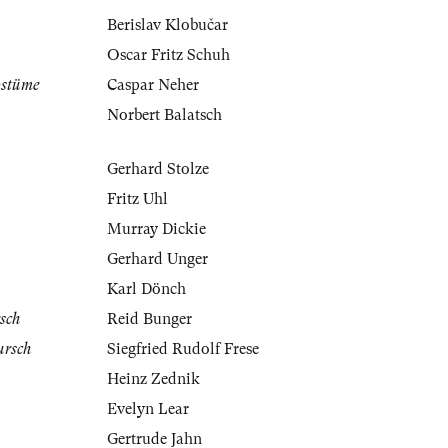
Berislav Klobučar
Oscar Fritz Schuh
ostüme
Caspar Neher
Norbert Balatsch
Gerhard Stolze
Fritz Uhl
Murray Dickie
Gerhard Unger
Karl Dönch
sch
Reid Bunger
ursch
Siegfried Rudolf Frese
Heinz Zednik
Evelyn Lear
Gertrude Jahn