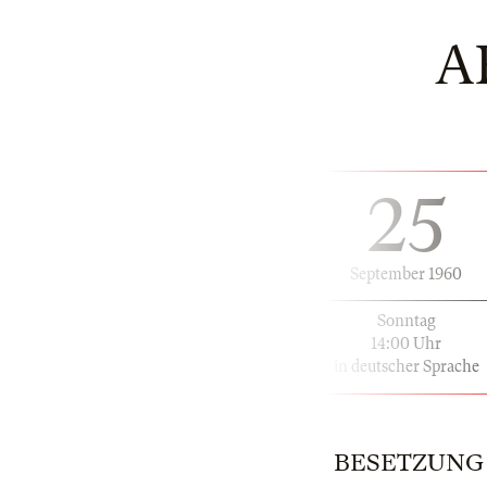
A
25
September 1960
Sonntag
14:00 Uhr
in deutscher Sprache
BESETZUNG |