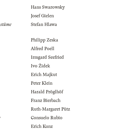
Hans Swarowsky
Josef Gielen
ostüme
Stefan Hlawa
Philipp Zeska
Alfred Poell
Irmgard Seefried
Ivo Židek
Erich Majkut
Peter Klein
Harald Pröglhöf
Franz Bierbach
Ruth-Margaret Pütz
e
Consuelo Rubio
Erich Kunz